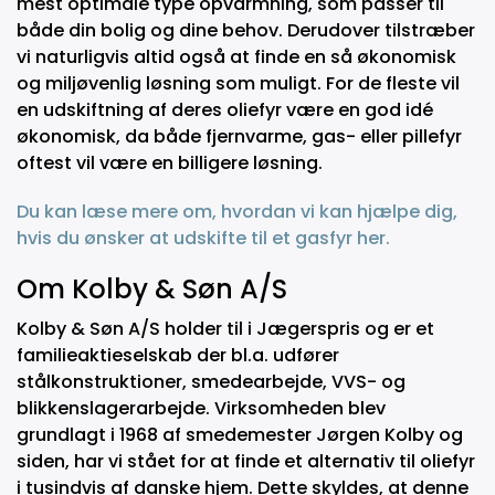
mest optimale type opvarmning, som passer til
både din bolig og dine behov. Derudover tilstræber
vi naturligvis altid også at finde en så økonomisk
og miljøvenlig løsning som muligt. For de fleste vil
en udskiftning af deres oliefyr være en god idé
økonomisk, da både fjernvarme, gas- eller pillefyr
oftest vil være en billigere løsning.
Du kan læse mere om, hvordan vi kan hjælpe dig,
hvis du ønsker at udskifte til et gasfyr her.
Om Kolby & Søn A/S
Kolby & Søn A/S holder til i Jægerspris og er et
familieaktieselskab der bl.a. udfører
stålkonstruktioner, smedearbejde, VVS- og
blikkenslagerarbejde. Virksomheden blev
grundlagt i 1968 af smedemester Jørgen Kolby og
siden, har vi stået for at finde et alternativ til oliefyr
i tusindvis af danske hjem. Dette skyldes, at denne